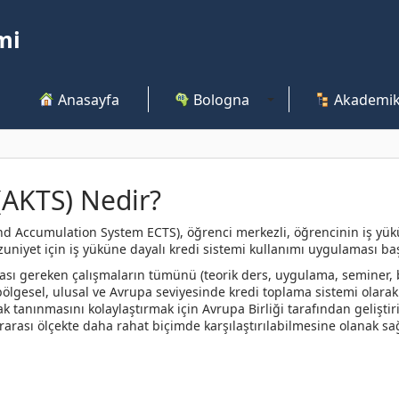
mi
Anasayfa
Bologna
Akademik
(AKTS) Nedir?
d Accumulation System ECTS), öğrenci merkezli, öğrencinin iş yüküne
iyet için iş yüküne dayalı kredi sistemi kullanımı uygulaması başl
ı gereken çalışmaların tümünü (teorik ders, uygulama, seminer, bir
ölgesel, ulusal ve Avrupa seviyesinde kredi toplama sistemi olarak d
ak tanınmasını kolaylaştırmak için Avrupa Birliği tarafından geliş
rarası ölçekte daha rahat biçimde karşılaştırılabilmesine olanak s